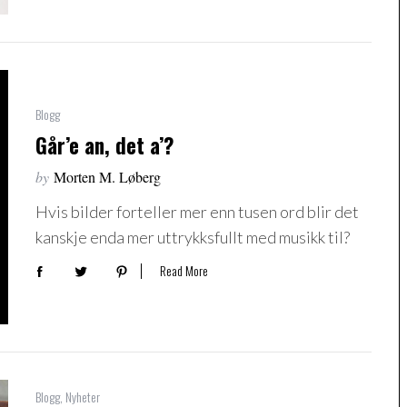
Blogg
Går’e an, det a’?
by
Morten M. Løberg
Hvis bilder forteller mer enn tusen ord blir det
kanskje enda mer uttrykksfullt med musikk til?
Read More
Blogg
,
Nyheter