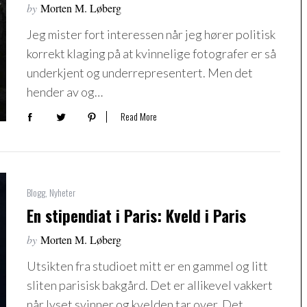
by
Morten M. Løberg
Jeg mister fort interessen når jeg hører politisk
korrekt klaging på at kvinnelige fotografer er så
underkjent og underrepresentert. Men det
hender av og…
Read More
Blogg
,
Nyheter
En stipendiat i Paris: Kveld i Paris
by
Morten M. Løberg
Utsikten fra studioet mitt er en gammel og litt
sliten parisisk bakgård. Det er allikevel vakkert
når lyset svinner og kvelden tar over. Det…