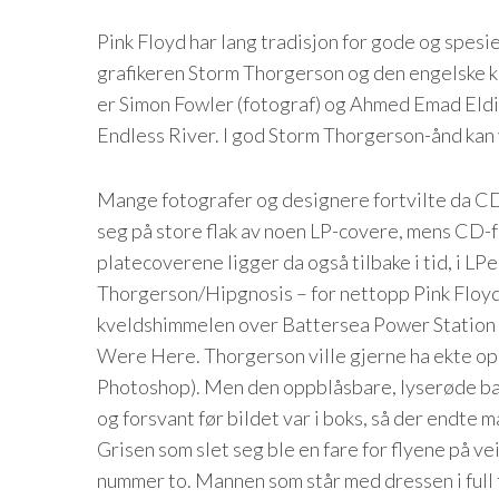
Pink Floyd har lang tradisjon for gode og spesie
grafikeren Storm Thorgerson og den engelske 
er Simon Fowler (fotograf) og Ahmed Emad Eldin
Endless River. I god Storm Thorgerson-ånd kan v
Mange fotografer og designere fortvilte da CD
seg på store flak av noen LP-covere, mens CD-
platecoverene ligger da også tilbake i tid, i LP
Thorgerson/Hipgnosis – for nettopp Pink Floyd;
kveldshimmelen over Battersea Power Station i 
Were Here. Thorgerson ville gjerne ha ekte opp
Photoshop). Men den oppblåsbare, lyserøde ba
og forsvant før bildet var i boks, så der endte m
Grisen som slet seg ble en fare for flyene på vei
nummer to. Mannen som står med dressen i full 