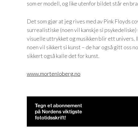
som er modell, og like utenfor bildet står en b
Det som gjør at jeg rives med av Pink Floyds c
surrealistiske (noen vil kanskje si psykedeliske
visuelle uttrykket og musikken blir ett univers.
noen vil sikkert si kunst – de har også gitt os
sikkert også kalle det for kunst.
www.mortenloberg.no