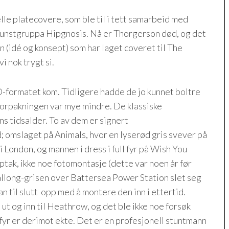
lle platecovere, som ble til i tett samarbeid med
kunstgruppa Hipgnosis. Nå er Thorgerson død, og det
 (idé og konsept) som har laget coveret til The
i nok trygt si.
-formatet kom. Tidligere hadde de jo kunnet boltre
forpakningen var mye mindre. De klassiske
ens tidsalder. To av dem er signert
 omslaget på Animals, hvor en lyserød gris svever på
London, og mannen i dress i full fyr på Wish You
tak, ikke noe fotomontasje (dette var noen år før
llong-grisen over Battersea Power Station slet seg
an til slutt opp med å montere den inn i ettertid.
 ut og inn til Heathrow, og det ble ikke noe forsøk
fyr er derimot ekte. Det er en profesjonell stuntmann