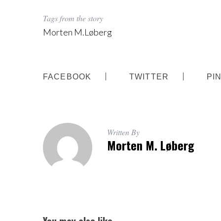
Tags from the story
Morten M.Løberg
S
e
a
FACEBOOK
TWITTER
PI
r
c
h
f
o
Written By
r
Morten M. Løberg
: