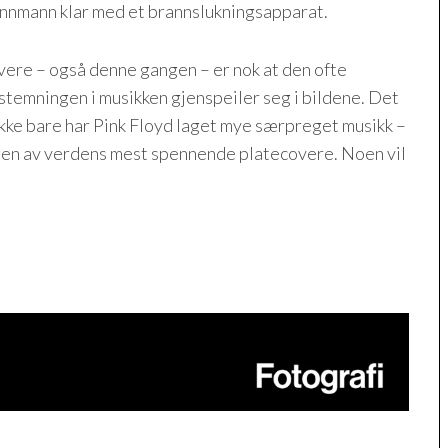
rannmann klar med et brannslukningsapparat.
overe – også denne gangen – er nok at den ofte
) stemningen i musikken gjenspeiler seg i bildene. Det
 Ikke bare har Pink Floyd laget mye særpreget musikk –
s noen av verdens mest spennende platecovere. Noen vil