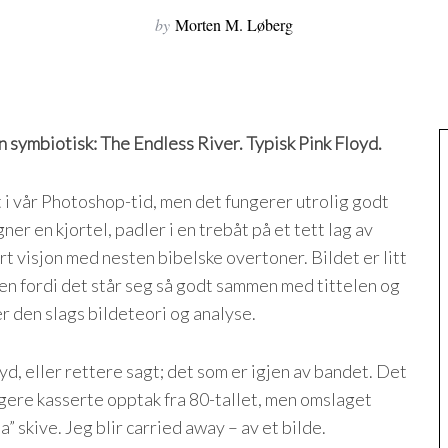
by
Morten M. Løberg
en symbiotisk: The Endless River. Typisk Pink Floyd.
t i vår Photoshop-tid, men det fungerer utrolig godt
er en kjortel, padler i en trebåt på et tett lag av
t visjon med nesten bibelske overtoner. Bildet er litt
 men fordi det står seg så godt sammen med tittelen og
r den slags bildeteori og analyse.
oyd, eller rettere sagt; det som er igjen av bandet. Det
igere kasserte opptak fra 80-tallet, men omslaget
a” skive. Jeg blir carried away – av et bilde.