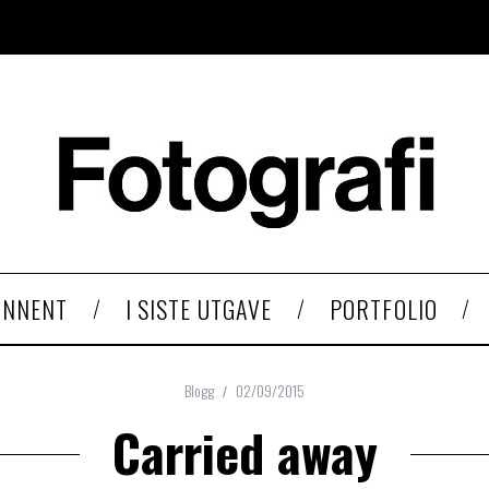
ONNENT
I SISTE UTGAVE
PORTFOLIO
Blogg
02/09/2015
Carried away