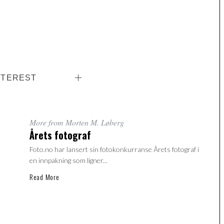
NTEREST
More from Morten M. Løberg
Årets fotograf
Foto.no har lansert sin fotokonkurranse Årets fotograf i
en innpakning som ligner...
Read More