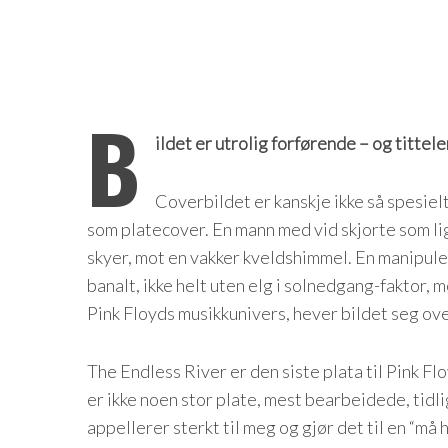
B
ildet er utrolig forførende – og tittel
Coverbildet er kanskje ikke så spesiel
som platecover. En mann med vid skjorte som lign
skyer, mot en vakker kveldshimmel. En manipuler
banalt, ikke helt uten elg i solnedgang-faktor,
Pink Floyds musikkunivers, hever bildet seg ove
The Endless River er den siste plata til Pink Fl
er ikke noen stor plate, mest bearbeidede, tidl
appellerer sterkt til meg og gjør det til en “må h