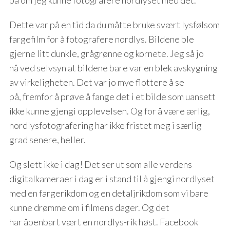
Dette var på en tid da du måtte bruke svært lysfølsom
fargefilm for å fotografere nordlys. Bildene ble
gjerne litt dunkle, grågrønne og kornete. Jeg så jo
nå ved selvsyn at bildene bare var en blek avskygning
av virkeligheten. Det var jo mye flottere å se
på, fremfor å prøve å fange det i et bilde som uansett
ikke kunne gjengi opplevelsen. Og for å være ærlig,
nordlysfotografering har ikke fristet meg i særlig
grad senere, heller.
Og slett ikke i dag! Det ser ut som alle verdens
digitalkameraer i dag er i stand til å gjengi nordlyset
med en fargerikdom og en detaljrikdom som vi bare
kunne drømme om i filmens dager. Og det
har åpenbart vært en nordlys-rik høst. Facebook