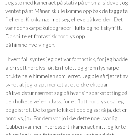
Jeg sto med kameraet på stativ på en smal sidevei, og
ventet på at Månen skulle komme opp bak de taggete
fjellene. Klokka nærmet seg elleve på kvelden. Det
var noen skarpe kuldegrader i lufta og helt skyfritt.
Da spilte et fantastisk nordlys opp
på himmelhvelvingen.
I hvert fall syntes jeg det var fantastisk, for jeg hadde
aldri sett nordlys før. En fiolett og grønn lysharpe
brukte hele himmelen som lerret. Jeg ble så fjetret av
synet at jeg knapt merket at et eldre ektepar
på kveldstur nærmet seg på hver sin sparkstøtting på
den holkete veien. «Jøss, for et flott nordlys», sa jeg
begeistret. De to gamle kikket opp og sa; «å ja, det er
nordlys, ja». For dem var jo ikke dette noe uvanlig.
Gubben var mer interessert i kameraet mitt, og lurte
på om jeg kunne fotografere nordlyset med det.