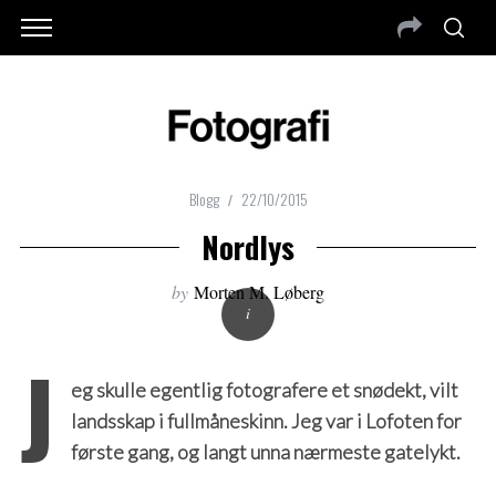
Blogg
22/10/2015
Nordlys
by
Morten M. Løberg
J
eg skulle egentlig fotografere et snødekt, vilt
landsskap i fullmåneskinn. Jeg var i Lofoten for
første gang, og langt unna nærmeste gatelykt.