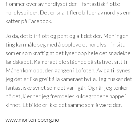
flommer over av nordlysbilder – fantastisk flotte
nordlysbilder. Det er snart flere bilder av nordlys enn
katter på Facebook.
Jo da, det blir flott og pent og alt det der. Men ingen
ting kan måle seg med å oppleve et nordlys – in situ –
som er som kraftig at det lyser opp hele det snødekte
landskapet. Kameraet ble stående på stativet sitt til
Månen kom opp, den gangen i Lofoten. Av og til synes
jeg det er like greit å la kameraet hvile. Jeg husker det
fantastiske synet som det var i går. Og når jeg tenker
på det, kjenner jeg fremdeles kuldegradene nappe i
kinnet. Et bilde er ikke det samme som å være der.
www.mortenloberg.no