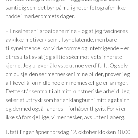
samtidig som det byr på muligheter fotografen ikke
hadde i mørkerommets dager.
– Enkelheten i arbeidene mine – og at jeg fascineres
av «ikke-motiver» som tilsynelatende, men bare
tilsynelatende, kan virke tomme og intetsigende – er
et resultat av at jeg alltid søker motivets innerste
kjerne. Jeg prøver å kryste ut noe verdifullt. Og selv
om du sjelden ser mennesker i mine bilder, prøver jeg
allikevel å formidle noe om menneskelige erfaringer.
Dette står sentralt i alt mitt kunstneriske arbeid. Jeg
søker et uttrykk som har en klangbunn i mitt eget sinn,
og dermed også i andres – forhåpentligvis. For vi er
ikke så forskjellige, vi mennesker, avslutter Løberg.
Utstillingen åpner torsdag 12. oktober klokken 18.00