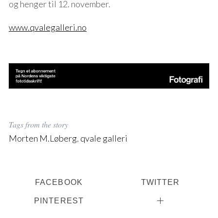
og henger til 12. november.
www.qvalegalleri.no
Tags from the story
Morten M.Løberg
,
qvale galleri
FACEBOOK
TWITTER
PINTEREST