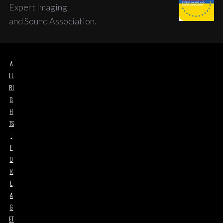
Expert Imaging
and Sound Association.
A
LL
RI
G
H
TS
:
F
O
R
L
A
G
ET