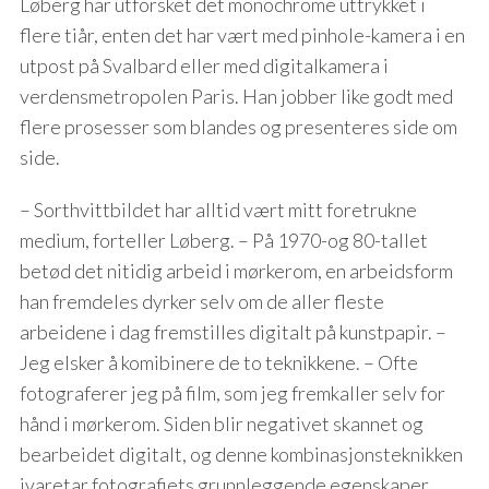
Løberg har utforsket det monochrome uttrykket i
flere tiår, enten det har vært med pinhole-kamera i en
utpost på Svalbard eller med digitalkamera i
verdensmetropolen Paris. Han jobber like godt med
flere prosesser som blandes og presenteres side om
side.
– Sorthvittbildet har alltid vært mitt foretrukne
medium, forteller Løberg. – På 1970-og 80-tallet
betød det nitidig arbeid i mørkerom, en arbeidsform
han fremdeles dyrker selv om de aller fleste
arbeidene i dag fremstilles digitalt på kunstpapir. –
Jeg elsker å komibinere de to teknikkene. – Ofte
fotograferer jeg på film, som jeg fremkaller selv for
hånd i mørkerom. Siden blir negativet skannet og
bearbeidet digitalt, og denne kombinasjonsteknikken
ivaretar fotografiets grunnleggende egenskaper