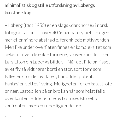
minimalistisk og stille utforskning av Løbergs
kunstnerskap.
– Løberg (født 1953) er en slags «dark horse» i norsk
fotografisk kunst. I over 40 år har han dyrket sin egen
mer eller mindre abstrakte, forenklede motivverden
Men like under overflaten finnes en kompleksitet som
peker ut over de enkle formene, skriver kunstkritiker
Lars Elton om Løbergs bilder. – Når det lille omrisset
av et fly så vidt rører borti en stor, sort form som
fyller en stor del av flaten, blir bildet potent.
Fantasien settes i sving. Muligheten for en katastrofe
er nær. Lastebilen på en bro kan når som helst falle
over kanten. Bildet er ute av balanse. Blikket blir
konfrontert med en underliggende uro.