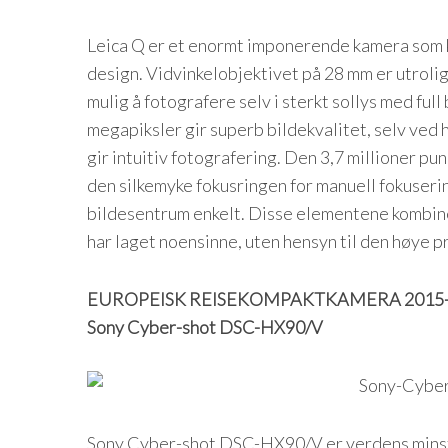
Leica Q er et enormt imponerende kamera som k
design. Vidvinkelobjektivet på 28 mm er utrolig
mulig å fotografere selv i sterkt sollys med ful
megapiksler gir superb bildekvalitet, selv ved 
gir intuitiv fotografering. Den 3,7 millioner p
den silkemyke fokusringen for manuell fokuseri
bildesentrum enkelt. Disse elementene kombiner
har laget noensinne, uten hensyn til den høye p
EUROPEISK REISEKOMPAKTKAMERA 2015-
Sony Cyber-shot DSC-HX90/V
Sony Cyber-shot DSC-HX90/V er verdens min