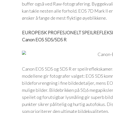
buffer også ved Raw-fotografering. Byggekval
kan takle nesten alle forhold. EOS 7D Mark II er
ønsker å fange de mest flyktige øyeblikkene.
EUROPEISK PROFESJONELT SPEILREFLEKS
Canon EOS 5DS/5DS R
Canon EOS 5DS og 5DS R er speilreflekskamer
modellene gir fotografer valget: EOS 5DS komme
bildeforvrengning i fine bildedetaljer, mens E
mulige bilder. Bildebrikken på 50,6 megapiksle
speilet og forutsigbar lysmåling gir superb bi
punkter sikrer pålitelig og hurtig autofokus. D
som prioriterer den ultimate bildekvaliteten.