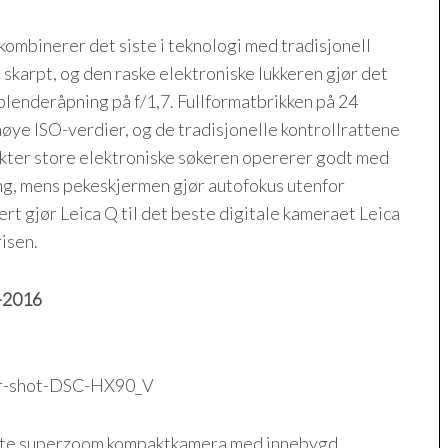
ombinerer det siste i teknologi med tradisjonell
 skarpt, og den raske elektroniske lukkeren gjør det
l blenderåpning på f/1,7. Fullformatbrikken på 24
høye ISO-verdier, og de tradisjonelle kontrollrattene
unkter store elektroniske søkeren opererer godt med
ng, mens pekeskjermen gjør autofokus utenfor
t gjør Leica Q til det beste digitale kameraet Leica
risen.
2016
ste superzoom kompaktkamera med innebygd