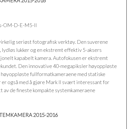
AMERA 2015-2016
virkelig seriøst fotografisk verktøy. Den suverene
, lydløs lukker og en ekstremt effektiv 5-aksers
sjonelt kapabelt kamera. Autofokusen er ekstremt
i sekundet. Den innovative 40-megapiksler høyoppløste
e høyoppløste fullformatkameraene med statiske
r også med å gjøre Mark II svært interessant for
ett av de fineste kompakte systemkameraene
TEMKAMERA 2015-2016