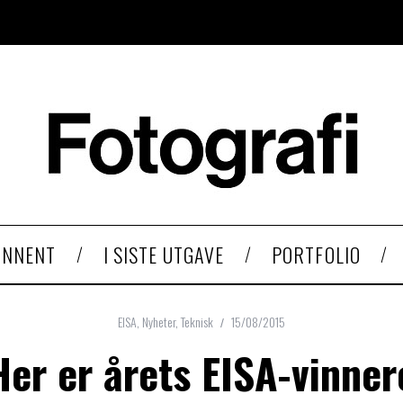
ONNENT
I SISTE UTGAVE
PORTFOLIO
EISA
,
Nyheter
,
Teknisk
15/08/2015
Her er årets EISA-vinner