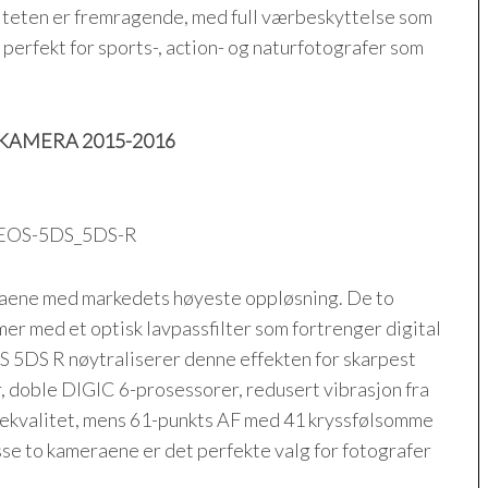
iteten er fremragende, med full værbeskyttelse som
 perfekt for sports-, action- og naturfotografer som
KAMERA 2015-2016
aene med markedets høyeste oppløsning. De to
r med et optisk lavpassfilter som fortrenger digital
OS 5DS R nøytraliserer denne effekten for skarpest
r, doble DIGIC 6-prosessorer, redusert vibrasjon fra
ldekvalitet, mens 61-punkts AF med 41 kryssfølsomme
isse to kameraene er det perfekte valg for fotografer