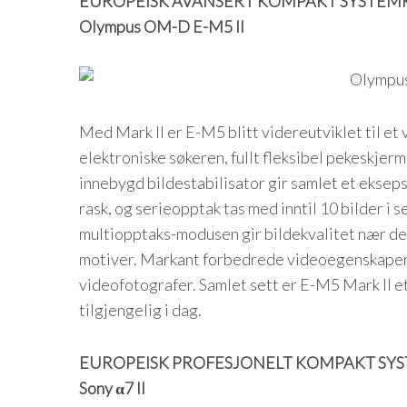
EUROPEISK AVANSERT KOMPAKT SYSTEMK
Olympus OM-D E-M5 II
Med Mark II er E-M5 blitt videreutviklet til et 
elektroniske søkeren, fullt fleksibel pekeskjerm
innebygd bildestabilisator gir samlet et eksep
rask, og serieopptak tas med inntil 10 bilder 
multiopptaks-modusen gir bildekvalitet nær d
motiver. Markant forbedrede videoegenskaper e
videofotografer. Samlet sett er E-M5 Mark II 
tilgjengelig i dag.
EUROPEISK PROFESJONELT KOMPAKT SYS
Sony α7 II