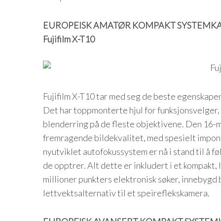
EUROPEISK AMATØR KOMPAKT SYSTEMKA
Fujifilm X-T10
S
e
a
r
c
Fujifilm X-T10 tar med seg de beste egenskapene
h
Det har toppmonterte hjul for funksjonsvelger
f
blenderring på de fleste objektivene. Den 16-
o
fremragende bildekvalitet, med spesielt impo
r
:
nyutviklet autofokussystem er nå i stand til å 
de opptrer. Alt dette er inkludert i et kompakt,
millioner punkters elektronisk søker, innebygd bl
lettvektsalternativ til et speireflekskamera.