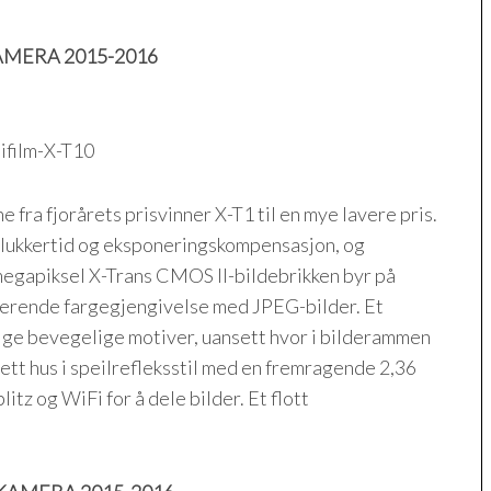
MERA 2015-2016
 fra fjorårets prisvinner X-T1 til en mye lavere pris.
, lukkertid og eksponeringskompensasjon, og
megapiksel X-Trans CMOS II-bildebrikken byr på
nerende fargegjengivelse med JPEG-bilder. Et
følge bevegelige motiver, uansett hvor i bilderammen
 lett hus i speilrefleksstil med en fremragende 2,36
itz og WiFi for å dele bilder. Et flott