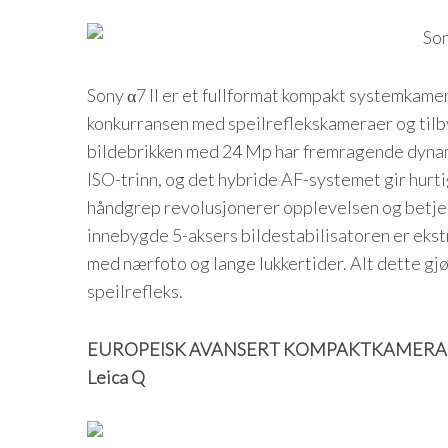
Sony α7 II er et fullformat kompakt systemkamer
konkurransen med speilreflekskameraer og tilbyr
bildebrikken med 24 Mp har fremragende dyna
ISO-trinn, og det hybride AF-systemet gir hurt
håndgrep revolusjonerer opplevelsen og betj
innebygde 5-aksers bildestabilisatoren er ekst
med nærfoto og lange lukkertider. Alt dette gjør α
speilrefleks.
EUROPEISK AVANSERT KOMPAKTKAMERA 
Leica Q