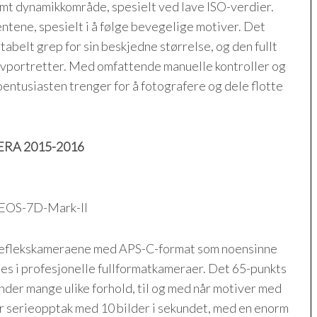
ormt dynamikkområde, spesielt ved lave ISO-verdier.
tene, spesielt i å følge bevegelige motiver. Det
belt grep for sin beskjedne størrelse, og den fullt
selvportretter. Med omfattende manuelle kontroller og
ntusiasten trenger for å fotografere og dele flotte
RA 2015-2016
lreflekskameraene med APS-C-format som noensinne
es i profesjonelle fullformatkameraer. Det 65-punkts
nder mange ulike forhold, til og med når motiver med
r serieopptak med 10 bilder i sekundet, med en enorm