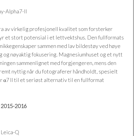
a av virkelig profesjonell kvalitet som forsterker
 et stort potensial i et lettvektshus. Den fullformats
mikkegenskaper sammen med lav bildestøy ved høye
ig og nøyaktig fokusering. Magnesiumhuset og et nytt
eningen sammenlignet med forgjengeren, mens den
remt nyttig når du fotograferer håndholdt, spesielt
7 II til et seriøst alternativ til en fullformat
2015-2016