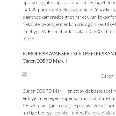
oppløsning uten optisk lavpassfilter, og et en
Det 39-punkts autofokussystemet slår konkurren
bærende kameradesignet har et uvanlig komforta
fleksible pekeskjermen kan vris og brukes til 
innebygd WiFi inneholder Nikon D5500 alt fotoe
bilder.
EUROPEISK AVANSERT SPEILREFLEKSKAME
Canon EOS 7D Mark II
Canon EOS 7D Mark II er ett av de beste spei
er laget, med egenskaper som normalt bare finn
AF-systemet gir rask og responsiv fokusering u
hurtige bevegelser skal følges. Kameraet klare