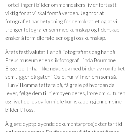
Fortellinger i bilder om menneskers liv er fortsatt
viktig for at vi skal forstå verden. Jeg tror at
fotografiet har betydning for demokratiet og at vi
trenger fotografer som med kunnskap og lidenskap
ønsker å formidle følelser og gi oss kunnskap.
Årets festivalutstiller på Fotografiets dag her på
Preus museum er en slik fotograf. Linda Bournane
Engelberth har ikke nøyd seg med bilder av romfolket
som tigger på gaten i Oslo, hun vil mer enn som så.
Hun vil komme tettere på, få greie på hvordan de
lever, følge dem til hjembyen deres, lære om kulturen
og livet deres og formidle kunnskapen gjennom sine
bilder til oss.
Å gjøre dyptpløyende dokumentarprosjekter tar tid
og koster penger. Derfor er det viktig at det finnes