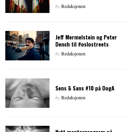
by
Redaksjonen
Jeff Mermelstein og Peter
Dench til #oslostreets
by
Redaksjonen
Sens & Sans #10 på DogA
by
Redaksjonen
Nytt mentorprogram på