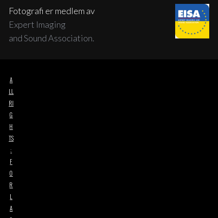
Fotografi er medlem av
Expert Imaging
and Sound Association.
A
LL
RI
G
H
TS
:
F
O
R
L
A