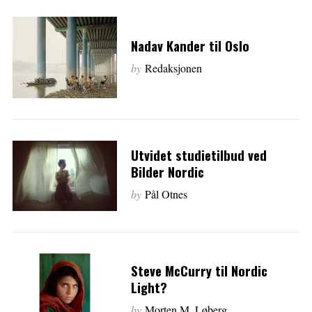
Nadav Kander til Oslo
by
Redaksjonen
Utvidet studietilbud ved
Bilder Nordic
by
Pål Otnes
Steve McCurry til Nordic
Light?
by
Morten M. Løberg