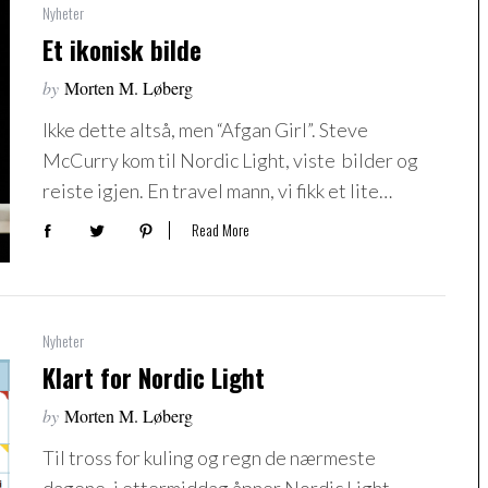
Nyheter
Et ikonisk bilde
by
Morten M. Løberg
Ikke dette altså, men “Afgan Girl”. Steve
McCurry kom til Nordic Light, viste bilder og
reiste igjen. En travel mann, vi fikk et lite…
Read More
Nyheter
Klart for Nordic Light
by
Morten M. Løberg
Til tross for kuling og regn de nærmeste