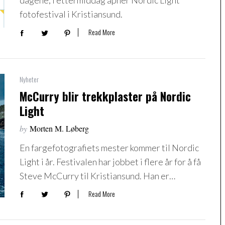
dagene, i ettermiddag åpner Nordic Light
fotofestival i Kristiansund.
Read More
Nyheter
McCurry blir trekkplaster på Nordic
Light
by
Morten M. Løberg
En fargefotografiets mester kommer til Nordic
Light i år. Festivalen har jobbet i flere år for å få
Steve McCurry til Kristiansund. Han er…
Read More