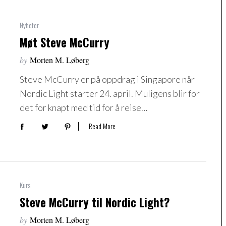
Nyheter
Møt Steve McCurry
by
Morten M. Løberg
Steve McCurry er på oppdrag i Singapore når
Nordic Light starter 24. april. Muligens blir for
det for knapt med tid for å reise…
Read More
Kurs
Steve McCurry til Nordic Light?
by
Morten M. Løberg