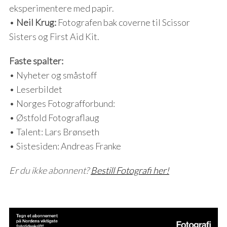
eksperimentere med papir.
•
Neil Krug:
Fotografen bak coverne til Scissor
Sisters og First Aid Kit.
Faste spalter:
• Nyheter og småstoff
• Leserbildet
• Norges Fotografforbund:
• Østfold Fotograflaug
• Talent: Lars Brønseth
• Sistesiden: Andreas Franke
Er du ikke abonnent?
Bestill Fotografi her!