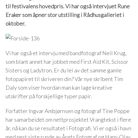
til festivalens hovedpris. Vi har også intervjuet Rune
Eraker som åpner stor utstilling i Rådhusgalleriet i
oktober.
Vi har også et intervju med bandfotograf Neil Krug,
som blant annet har jobbet med First Aid Kit, Scissor
Sisters og Ladytron. Er du lei av det samme gamle
fotopapiret til skriveren din? Vår nye skribent Tim
Daly som viser hvordan man kan lage kreative
utskrifter på forskjellige typer papir.
Forfatter Ingvar Ambjørnsen og fotograf Tine Poppe
har samarbeidet om nettprosjektet Vrangtekst i flere
år, nå kan du se resultatet i Fotografi. Vi er også i havn
med nest siste runde av Årets Fotograf og Hans-Olav