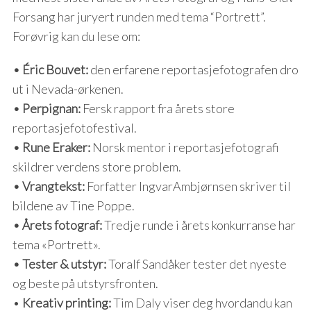
Forsang har juryert runden med tema “Portrett”.
Forøvrig kan du lese om:
• Éric Bouvet:
den erfarene reportasjefotografen dro
ut i Nevada-ørkenen.
• Perpignan:
Fersk rapport fra årets store
reportasjefotofestival.
• Rune Eraker:
Norsk mentor i reportasjefotografi
skildrer verdens store problem.
• Vrangtekst:
Forfatter IngvarAmbjørnsen skriver til
bildene av Tine Poppe.
• Årets fotograf:
Tredje runde i årets konkurranse har
tema «Portrett».
• Tester & utstyr:
Toralf Sandåker tester det nyeste
og beste på utstyrsfronten.
•
Kreativ printing:
Tim Daly viser deg hvordandu kan